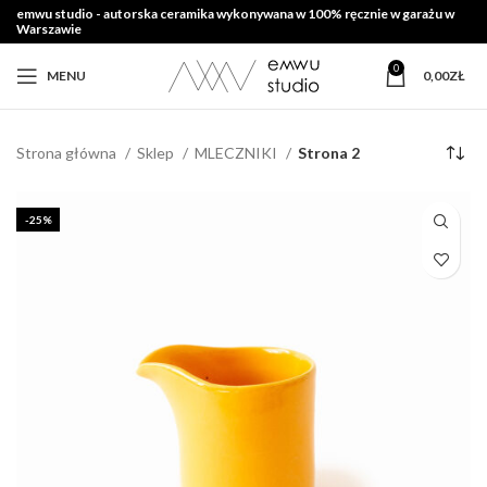
emwu studio - autorska ceramika wykonywana w 100% ręcznie w garażu w
Warszawie
0
MENU
0,00
ZŁ
Strona główna
Sklep
MLECZNIKI
Strona 2
-25%