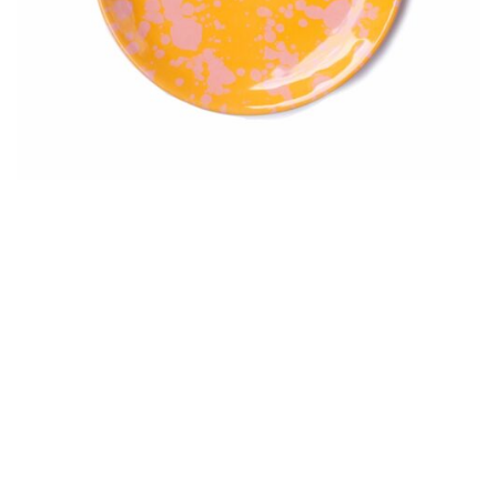
Talerz deserowy
89,00
zł
Dodaj Do Koszyka