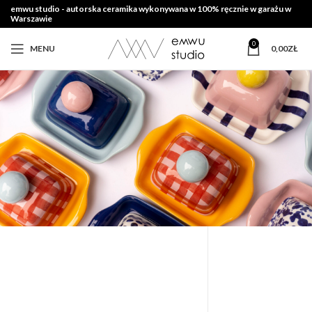
emwu studio - autorska ceramika wykonywana w 100% ręcznie w garażu w
Warszawie
0
MENU
0,00
ZŁ