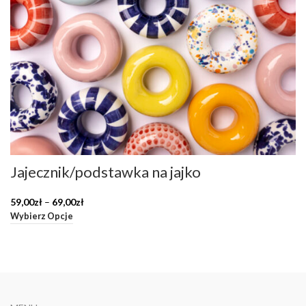
Jajecznik/podstawka na jajko
Zakres
59,00
zł
–
69,00
zł
cen:
Wybierz Opcje
od
59,00zł
do
69,00zł