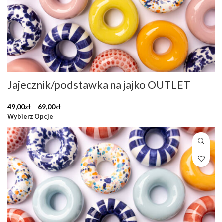
Jajecznik/podstawka na jajko OUTLET
Zakres
49,00
zł
–
69,00
zł
cen:
Wybierz Opcje
od
49,00zł
do
69,00zł