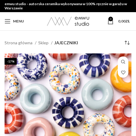
emwu studio - autorska ceramika wykonywana w 100% ręcznie w garażu w
Warszawie
0
MENU
0,00
ZŁ
Strona główna
Sklep
JAJECZNIKI
-17%