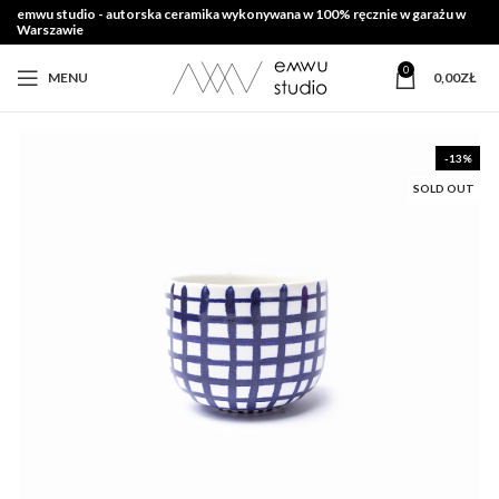
emwu studio - autorska ceramika wykonywana w 100% ręcznie w garażu w
Warszawie
0
MENU
0,00
ZŁ
-13%
SOLD OUT