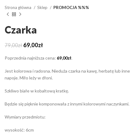
Strona główna
Sklep
PROMOCJA %%%
Czarka
Pierwotna
Aktualna
69,00
zł
79,00
zł
cena
cena
wynosiła:
wynosi:
Poprzednia najniższa cena:
69,00
zł
.
79,00zł.
69,00zł.
Jest kolorowa i radosna. Nieduża czarka na kawę, herbatę lub inne
napoje. Miło leży w dłoni.
Szkliwo białe w kobaltową kratkę.
Będzie się pięknie komponowała z innymi kolorowymi naczynkami.
Wymiary przedmiotu:
wysokość: 6cm