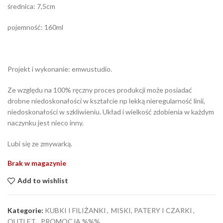
średnica: 7,5cm
pojemność: 160ml
Projekt i wykonanie: emwustudio.
Ze względu na 100% ręczny proces produkcji może posiadać
drobne niedoskonałości w kształcie np lekką nieregularność linii,
niedoskonałości w szkliwieniu. Układ i wielkość zdobienia w każdym
naczynku jest nieco inny.
Lubi się ze zmywarką.
Brak w magazynie
Add to wishlist
Kategorie:
KUBKI I FILIŻANKI
,
MISKI, PATERY I CZARKI
,
OUTLET
,
PROMOCJA %%%