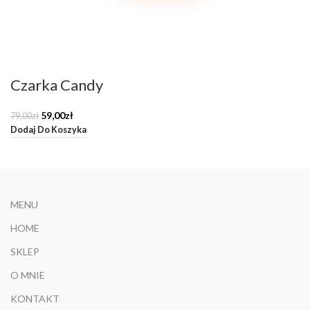
Czarka Candy
Pierwotna
Aktualna
59,00
zł
79,00
zł
cena
cena
Dodaj Do Koszyka
wynosiła:
wynosi:
79,00zł.
59,00zł.
MENU
HOME
SKLEP
O MNIE
KONTAKT