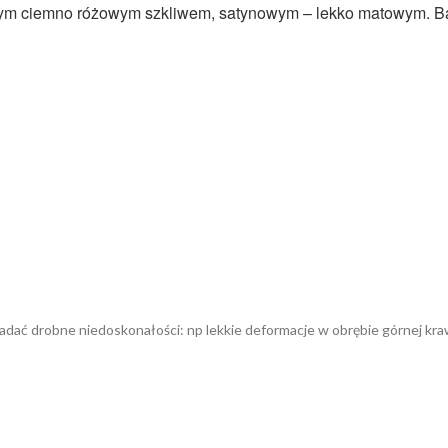
łym ciemno różowym szkliwem, satynowym – lekko matowym. B
adać drobne niedoskonałości: np lekkie deformacje w obrębie górnej kraw