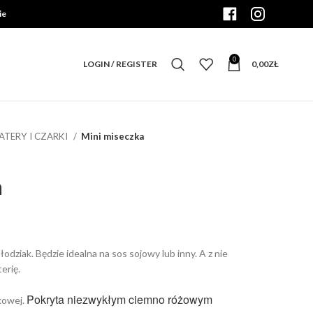
ie
0
LOGIN / REGISTER
0,00
ZŁ
PATERY I CZARKI
Mini miseczka
a
odziak. Będzie idealna na sos sojowy lub inny. A z nie
erię.
Pokryta niezwykłym ciemno różowym
kowej.