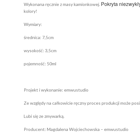
Pokryta niezwyk
Wykonana ręcznie z masy kamionkowej.
kolory!
Wymiary:
średnica: 7,5cm
wysokość: 3,5cm
pojemność: 50ml
Projekt i wykonanie: emwustudio
Ze względy na całkowicie ręczny proces produkcji może posi
Lubi się ze zmywarką.
Producent: Magdalena Wojciechowska – emwustudio