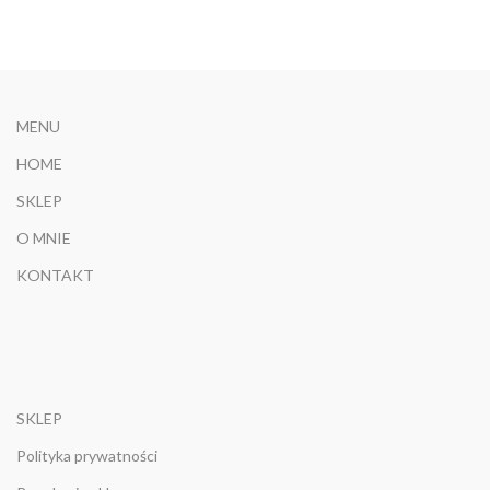
39,00zł
do
49,00zł
MENU
HOME
SKLEP
O MNIE
KONTAKT
SKLEP
Polityka prywatności