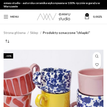
emwu studio - autorska ceramika wykonywana w 100% ręcznie w garażu w
Warszawie
0
MENU
0,00
ZŁ
Strona główna
Sklep
Produkty oznaczone “chlapki”
-34%