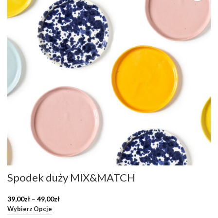
Spodek duży MIX&MATCH
Zakres
39,00
zł
–
49,00
zł
cen:
Wybierz Opcje
od