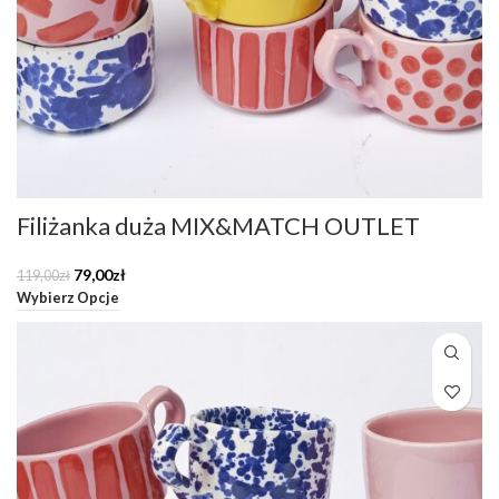
Filiżanka duża MIX&MATCH OUTLET
Pierwotna
Aktualna
79,00
zł
119,00
zł
cena
cena
Wybierz Opcje
wynosiła:
wynosi:
119,00zł.
79,00zł.