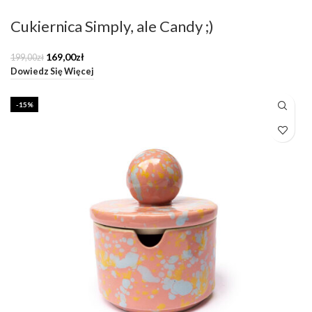
Cukiernica Simply, ale Candy ;)
Pierwotna
Aktualna
169,00
zł
199,00
zł
cena
cena
Dowiedz Się Więcej
wynosiła:
wynosi:
199,00zł.
169,00zł.
-15%