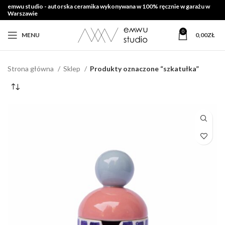
emwu studio - autorska ceramika wykonywana w 100% ręcznie w garażu w
Warszawie
0
MENU
0,00
ZŁ
Strona główna
Sklep
Produkty oznaczone “szkatułka”