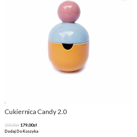
Cukiernica Candy 2.0
Pierwotna
Aktualna
179,00
zł
219,00
zł
cena
cena
Dodaj Do Koszyka
wynosiła:
wynosi: