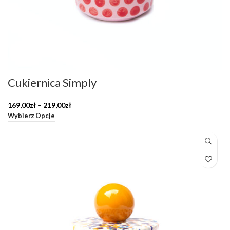
Cukiernica Simply
Zakres
169,00
zł
–
219,00
zł
cen:
Wybierz Opcje
od
169,00zł
do
219,00zł