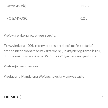
WYSOKOŚĆ
11 cm
POJEMNOSĆ:
0,2 L
Projekt i wykonanie:
emwu studio
.
Ze względu na 100% ręczny proces produkcji może posiadać
drobne niedoskonałości w kształcie np., lekką nieregularność linii,
drobne nakłucia w szkliwie. Wzór na każdym naczyniu jest inny.
Preferuje mycie ręczne.
Producent: Magdalena Wojciechowska – emwustudio
OPINIE (0)