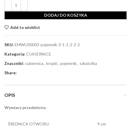
DODAJ DO KOSZYKA
Add to wishlist
SKU:
EMWU00003-pojemnik-3-1-1-2-2-2
Kategoria:
CUKIERNICE
Znaczniki:
cukiernica
,
kropki
,
pojemnik
,
szkatułka
Share:
OPIS
Wymiary przedmiotu:
ŚREDNICA OTWORU:
9 cm