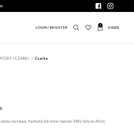
ie
0
LOGIN / REGISTER
0,00
ZŁ
PATERY I CZARKI
Czarka
na
ł
.
:
ł.
zarka na kawę, herbatę lub inne napoje. Miło leży w dłoni.