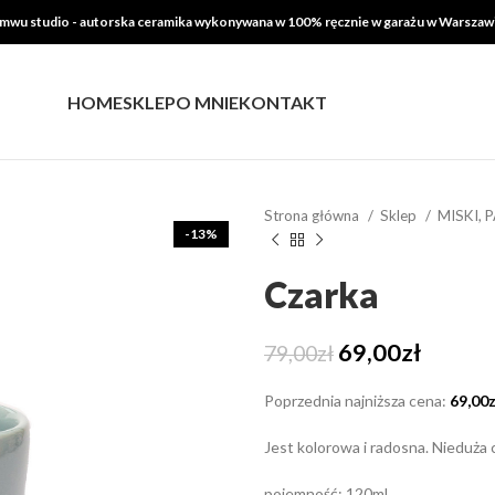
mwu studio - autorska ceramika wykonywana w 100% ręcznie w garażu w Warszaw
HOME
SKLEP
O MNIE
KONTAKT
Strona główna
Sklep
MISKI, 
-13%
Czarka
Pierwotna
Aktual
69,00
zł
79,00
zł
cena
cena
Poprzednia najniższa cena:
69,00
z
wynosiła:
wynosi
79,00zł.
69,00z
Jest kolorowa i radosna. Nieduża c
pojemność: 120ml