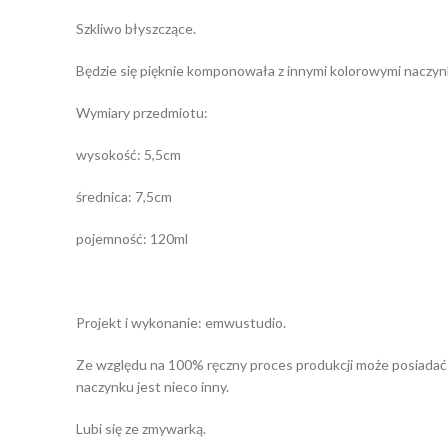
Szkliwo błyszczące.
Będzie się pięknie komponowała z innymi kolorowymi naczyn
Wymiary przedmiotu:
wysokość: 5,5cm
średnica: 7,5cm
pojemność: 120ml
Projekt i wykonanie: emwustudio.
Ze względu na 100% ręczny proces produkcji może posiadać dr
naczynku jest nieco inny.
Lubi się ze zmywarką.