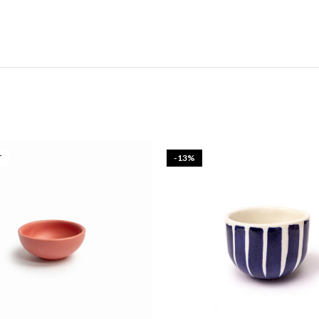
T
-13%