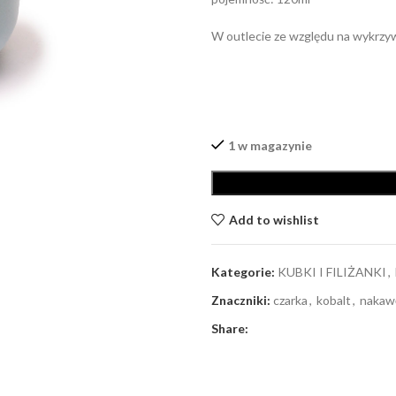
W outlecie ze względu na wykrzyw
1 w magazynie
Add to wishlist
Kategorie:
KUBKI I FILIŻANKI
,
Znaczniki:
czarka
,
kobalt
,
nakaw
Share: