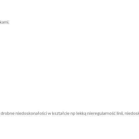
kami.
obne niedoskonałości w kształcie np lekką nieregularność linii, niedosk