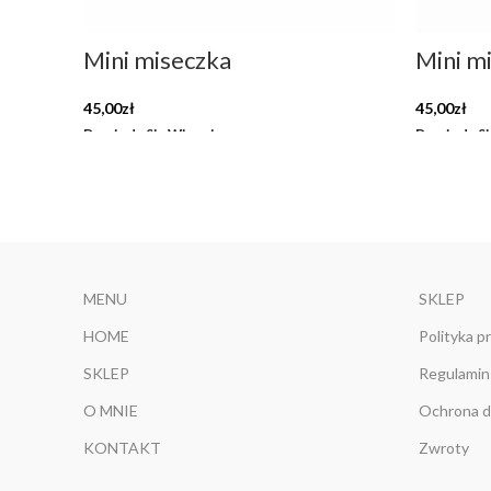
Mini miseczka
Mini m
45,00
zł
45,00
zł
Dowiedz Się Więcej
Dowiedz Si
MENU
SKLEP
HOME
Polityka p
SKLEP
Regulamin
O MNIE
Ochrona d
KONTAKT
Zwroty