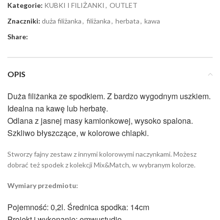
Kategorie:
KUBKI I FILIŻANKI
,
OUTLET
Znaczniki:
duża filiżanka
,
filiżanka
,
herbata
,
kawa
Share:
OPIS
Duża filiżanka ze spodkiem. Z bardzo wygodnym uszkiem.
Idealna na kawę lub herbatę.
Odlana z jasnej masy kamionkowej, wysoko spalona.
Szkliwo błyszczące, w kolorowe chlapki.
Stworzy fajny zestaw z innymi kolorowymi naczynkami. Możesz
dobrać też spodek z kolekcji Mix&Match, w wybranym kolorze.
Wymiary przedmiotu:
Pojemność: 0,2l. Średnica spodka: 14cm
Projekt i wykonanie: emwustudio.