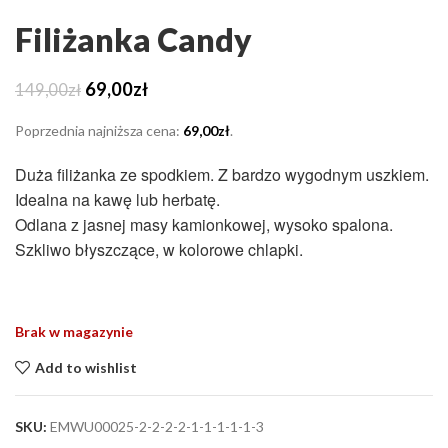
Filiżanka Candy
Pierwotna
Aktualna
69,00
zł
149,00
zł
cena
cena
wynosiła:
wynosi:
Poprzednia najniższa cena:
69,00
zł
.
149,00zł.
69,00zł.
Duża filiżanka ze spodkiem. Z bardzo wygodnym uszkiem.
Idealna na kawę lub herbatę.
Odlana z jasnej masy kamionkowej, wysoko spalona.
Szkliwo błyszczące, w kolorowe chlapki.
Brak w magazynie
Add to wishlist
SKU:
EMWU00025-2-2-2-2-1-1-1-1-1-3