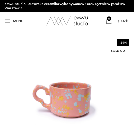
emwu studio - autorska ceramika wykonywana w 100% ręcznie w garażu w
Warszawie
0
MENU
0,00
ZŁ
-54%
SOLD OUT