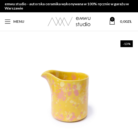
emwu studio - autorska ceramika wykonywana w 100% ręcznie w garażu w
Warszawie
0
MENU
0,00
ZŁ
-13%