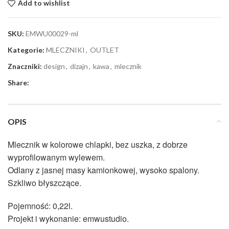
Add to wishlist
SKU:
EMWU00029-ml
Kategorie:
MLECZNIKI
,
OUTLET
Znaczniki:
design
,
dizajn
,
kawa
,
mlecznik
Share:
OPIS
Mlecznik w kolorowe chlapki, bez uszka, z dobrze
wyprofilowanym wylewem.
Odlany z jasnej masy kamionkowej, wysoko spalony.
Szkliwo błyszczące.
Pojemność: 0,22l.
Projekt i wykonanie: emwustudio.