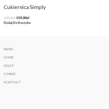
Cukiernica Simply
Pierwotna
Aktualna
159,00
zł
199,00
zł
cena
cena
Dodaj Do Koszyka
wynosiła:
wynosi:
199,00zł.
159,00zł.
MENU
HOME
SKLEP
O MNIE
KONTAKT