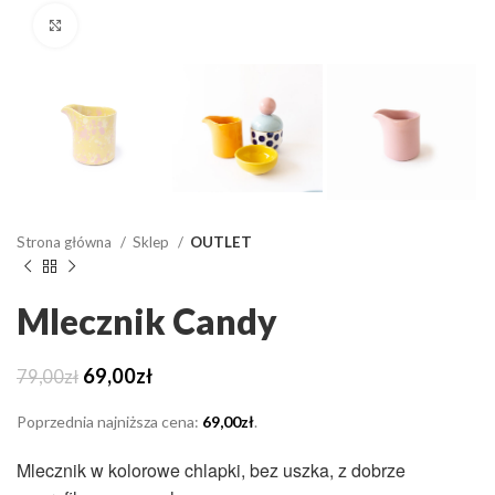
Click to enlarge
Strona główna
Sklep
OUTLET
Mlecznik Candy
Pierwotna
Aktualna
69,00
zł
79,00
zł
cena
cena
wynosiła:
wynosi:
Poprzednia najniższa cena:
69,00
zł
.
79,00zł.
69,00zł.
Mlecznik w kolorowe chlapki, bez uszka, z dobrze