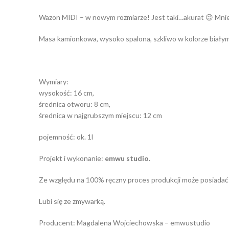
Wazon MIDI – w nowym rozmiarze! Jest taki…akurat 😉 Mniejsz
Masa kamionkowa, wysoko spalona, szkliwo w kolorze biały
Wymiary:
wysokość: 16 cm,
średnica otworu: 8 cm,
średnica w najgrubszym miejscu: 12 cm
pojemność: ok. 1l
Projekt i wykonanie:
emwu studio
.
Ze względu na 100% ręczny proces produkcji może posiadać dr
Lubi się ze zmywarką.
Producent: Magdalena Wojciechowska – emwustudio