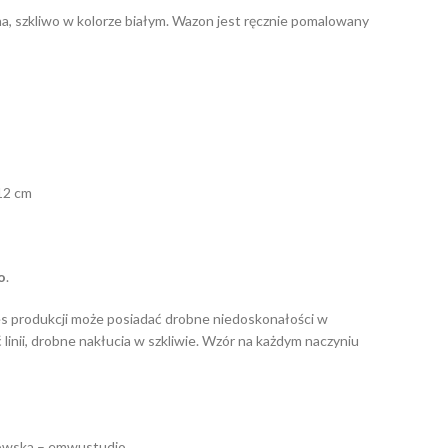
, szkliwo w kolorze białym. Wazon jest ręcznie pomalowany
12 cm
o
.
s produkcji może posiadać drobne niedoskonałości w
ć linii, drobne nakłucia w szkliwie. Wzór na każdym naczyniu
owska – emwustudio