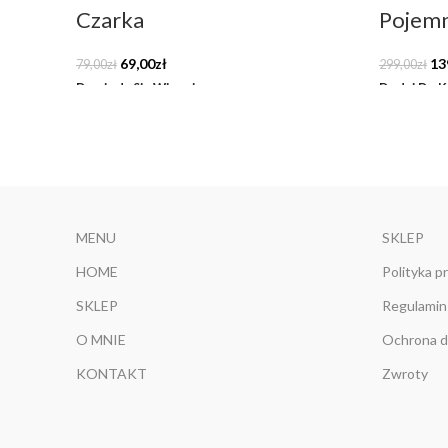
Czarka
Pojemn
Pierwotna
Aktualna
Pi
69,00
zł
13
79,00
zł
299,00
zł
cena
cena
ce
Dowiedz Się Więcej
Dodaj Do K
wynosiła:
wynosi:
wy
79,00zł.
69,00zł.
299
MENU
SKLEP
HOME
Polityka p
SKLEP
Regulamin
O MNIE
Ochrona d
KONTAKT
Zwroty