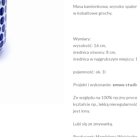
Masa kamionkowa, wysoko spalona
w kobaltowe grochy.
Wymiary:
wysokość: 16 cm,
średnica otworu: 8 cm,
średnica w najgrubszym miejscu: 
pojemność: ok. 1l
Projekt i wykonanie:
emwu studi
Ze względu na 100% ręczny proce
kształcie np., lekką nieregularnoś
jest inny.
Lubi się ze zmywarką.
Producent: Magdalena Wojciech