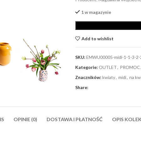
1 w magazynie
Add to wishlist
SKU:
EMWU00005-midi-1-1-3-2-
Kategorie:
OUTLET
,
PROMOC
Znaczników:
kwiaty
,
midi
,
na kw
Share:
IS
OPINIE (0)
DOSTAWA I PŁATNOŚĆ
OPIS KOLEK