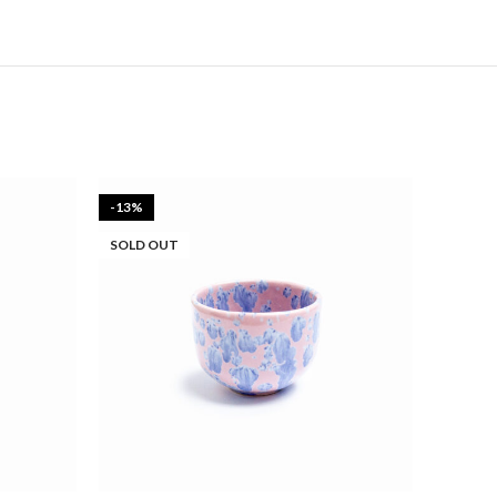
-13%
-25%
SOLD OUT