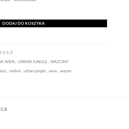
DODAJ DO KOSZYKA
2-2-1-2
JA %%%
,
URBAN JUNGLE
,
WAZONY
iaty
,
ombre
,
urban jungle
,
vase
,
wazon
CJI