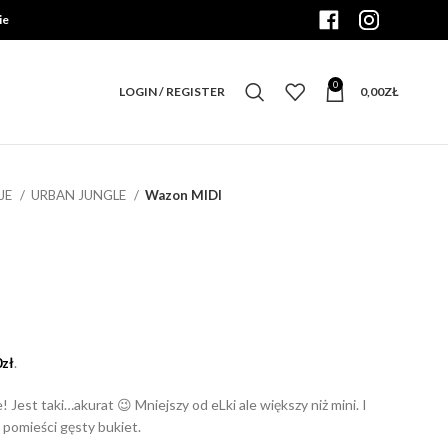
ie
0
LOGIN / REGISTER
0,00
ZŁ
JE
URBAN JUNGLE
Wazon MIDI
alna
a
0
zł
.
si:
00zł.
est taki…akurat 😉 Mniejszy od eLki ale większy niż mini. I
 pomieści gęsty bukiet.