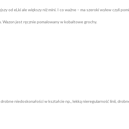
y od eLki ale większy niż mini. I co ważne – ma szeroki wylew czyli pomi
m. Wazon jest ręcznie pomalowany w kobaltowe grochy.
obne niedoskonałości w kształcie np., lekką nieregularność linii, drobne